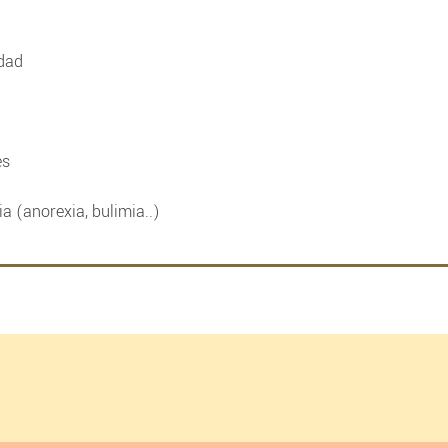
idad
es
a (anorexia, bulimia..)