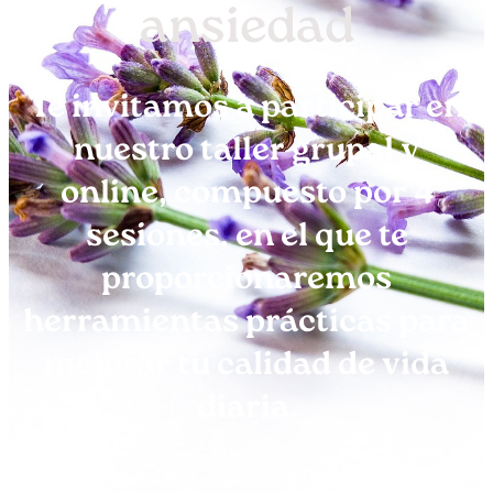
ansiedad
Te invitamos a participar en
nuestro taller grupal y
online, compuesto por 4
sesiones, en el que te
proporcionaremos
herramientas prácticas para
mejorar tu calidad de vida
diaria.
En Ylenia Regales Psicología nuestro objetivo es brindarte